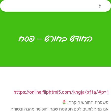
החודש בחורש – פסח
https://online.fliphtml5.com/kngja/pfta/#p=1
משפחת החורש היקרה,
אנו מאחלות.ים לכם חג פסח שמח וחופשה מהנה ובטוחה.